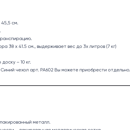
45,5 см.
.
транспирацию.
 38 х 41.5 см., выдерживает вес до 3х литров (7 кг)
доску – 10 кг.
е. Синий чехол арт. PA602 Вы можете приобрести отдельно
 лакированный металл.
ности – лакированная металлическая сетка.