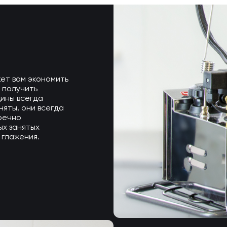
жет вам экономить
 получить
щины всегда
яты, они всегда
пречно
ых занятых
 глажения.