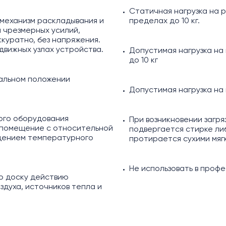
Статичная нагрузка на 
 механизм раскладывания и
пределах до 10 кг.
 чрезмерных усилий,
куратно, без напряжения.
движных узлах устройства.
Допустимая нагрузка на
до 10 кг
кальном положении
Допустимая нагрузка на 
ого оборудования
При возникновении загря
 помещение с относительной
подвергается стирке ли
юдением температурного
протирается сухими мяг
Не использовать в профе
ю доску действию
здуха, источников тепла и