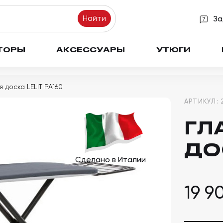
Найти
За
ТОРЫ
АКСЕССУАРЫ
УТЮГИ
 доска LELIT PA160
АРТИКУЛ:
ГЛ
ДО
19 9