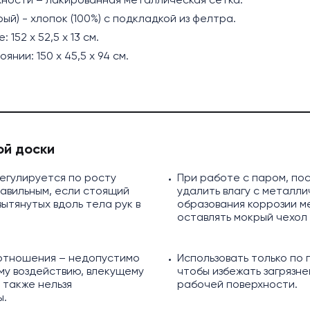
ый) - хлопок (100%) с подкладкой из фелтра.
152 х 52,5 х 13 см.
нии: 150 х 45,5 х 94 см.
ой доски
егулируется по росту
При работе с паром, по
равильным, если стоящий
удалить влагу с металл
ытянутых вдоль тела рук в
образования коррозии ме
оставлять мокрый чехол
отношения – недопустимо
Использовать только по
му воздействию, влекущему
чтобы избежать загрязн
 также нельзя
рабочей поверхности.
ы.