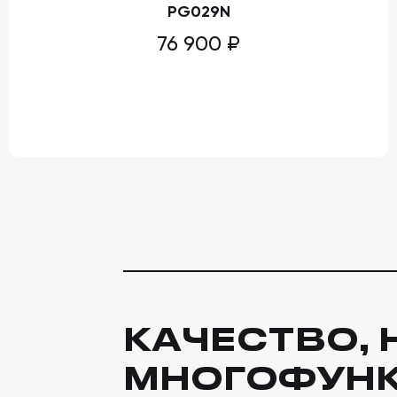
PG029N
76 900
₽
КАЧЕСТВО,
МНОГОФУН