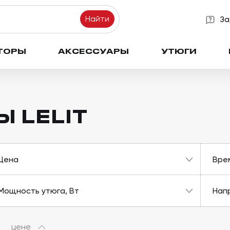
Найти
За
ТОРЫ
АКСЕССУАРЫ
УТЮГИ
 LELIT
Цена
Вре
Мощность утюга, Вт
Нап
цене