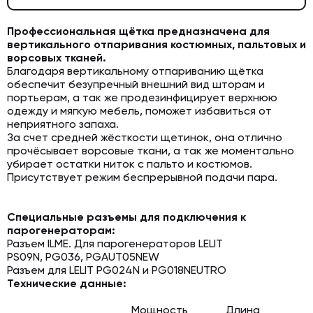
Профессиональная щётка предназначена для
вертикального отпаривания костюмных, пальтовых и
ворсовых тканей.
Благодаря вертикальному отпариванию щётка
обеспечит безупречный внешний вид шторам и
портьерам, а так же продезинфицирует верхнюю
одежду и мягкую мебель, поможет избавиться от
неприятного запаха.
За счет средней жёсткости щетинок, она отлично
прочёсывает ворсовые ткани, а так же моментально
убирает остатки ниток с пальто и костюмов.
Присутствует режим беспрерывной подачи пара.
Специальные разъемы для подключения к
парогенераторам:
Разъем ILME. Для парогенераторов LELIT
PS09N, PG036, PGAUT05NEW
Разъем для LELIT PG024N и PG018NEUTRO
Технические данные:
Мощность
Длина
Щ