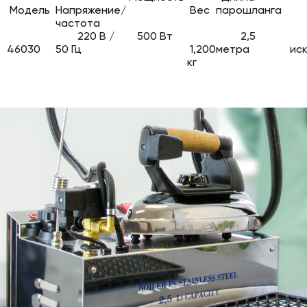
Модель
Напряжение/
Вес
парошланга
частота
220 В /
500 Вт
2,5
46030
50 Гц
1,200
метра
ис
кг